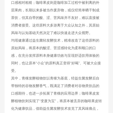
口感相对粗糙；咖啡果皮则是咖啡加工过程中被剥离的外
层果肉，长期以来多被当作废弃物，或仅经简单晒干制成
茶饮，但其自带的酸、涩、苦风味并不友好，难以直接被
消费者接受。这些原料大多游离于大众认知之外，其原始
风味与认知基础天然决定了难以快速走进大众视野。
均瑶健康通过益生菌轻发酵技术，精准改造了这些原料的
原始风味，将原本的酸涩、苦涩感转化为柔和顺口的口
感，在充分发挥原料本身健康功效与呈现舒适饮用体验的
同时，也让原本“小众”的原料真正变得“好喝”、可被大众接
受。
其中，青稞发酵植物饮以青稞为基底，经益生菌发酵后自
带独特的谷物发酵香气，既满足了消费者对谷物类饮品的
口感期待，也进一步拓展了青稞的应用边界；咖啡果皮发
酵植物饮则实现了“变废为宝”，将原本被丢弃的咖啡果皮转
化为健康饮品，借助益生菌发酵技术攻克了其风味痛点，