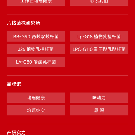
工作在均瑶健康
联系我们
六钻菌株研究所
BB-G90 两歧双歧杆菌
Lp-G18 植物乳植杆菌
J26 植物乳植杆菌
LPC-G110 副干酪乳酪杆菌
LA-G80 嗜酸乳杆菌
品牌馆
均瑶健康
味动力
均瑶纯实
恩 赐
产研实力