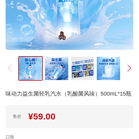
味动力益生菌轻乳汽水（乳酸菌风味）500mL*15瓶
¥
59.00
售价
口味