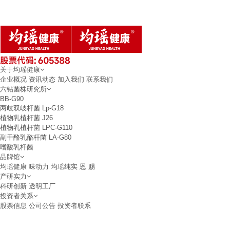
关于均瑶健康
企业概况
资讯动态
加入我们
联系我们
六钻菌株研究所
BB-G90
两歧双歧杆菌
Lp-G18
植物乳植杆菌
J26
植物乳植杆菌
LPC-G110
副干酪乳酪杆菌
LA-G80
嗜酸乳杆菌
品牌馆
均瑶健康
味动力
均瑶纯实
恩 赐
产研实力
科研创新
透明工厂
投资者关系
股票信息
公司公告
投资者联系