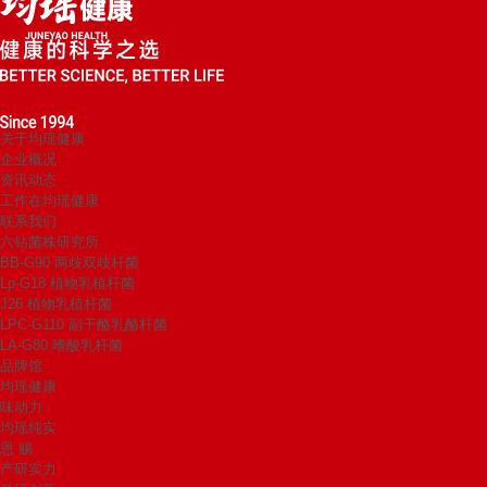
关于均瑶健康
企业概况
资讯动态
工作在均瑶健康
联系我们
六钻菌株研究所
BB-G90 两歧双歧杆菌
Lp-G18 植物乳植杆菌
J26 植物乳植杆菌
LPC-G110 副干酪乳酪杆菌
LA-G80 嗜酸乳杆菌
品牌馆
均瑶健康
味动力
均瑶纯实
恩 赐
产研实力