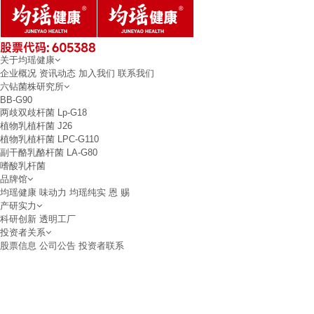
关于均瑶健康
企业概况
资讯动态
加入我们
联系我们
六钻菌株研究所
BB-G90
两歧双歧杆菌
Lp-G18
植物乳植杆菌
J26
植物乳植杆菌
LPC-G110
副干酪乳酪杆菌
LA-G80
嗜酸乳杆菌
品牌馆
均瑶健康
味动力
均瑶纯实
恩 赐
产研实力
科研创新
透明工厂
投资者关系
股票信息
公司公告
投资者联系