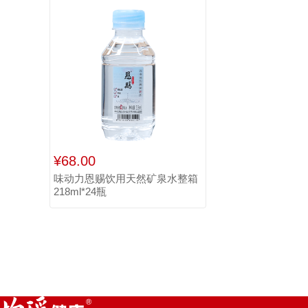
¥68.00
味动力恩赐饮用天然矿泉水整箱
218ml*24瓶